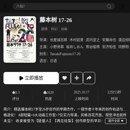
八仙！
藤本树 17-26
剧情
科幻
动画
导演：
长屋诚志郎
木村延景
武内宣之
安藤尚也
渡边彻
主演：
小野贤章
桜井しおん
熊谷俊辉
安济知佳
冈野阳
别名：
TatsukiFujimoto17-26
语言：
日语
立即播放
2025.10.17
22分55秒
8.3
2629
评分
热度
上映时间
时间
简介：
精选藤本树17岁至26岁创作的早期杰作，一窥作者十年来的创作轨迹与风
格进化！ 8部短篇×6大动画工作室×7位实力导演，风格百花齐放，视觉冲击前所
未见！ 收录被誉为【链锯人】【再见绘梨】创作原型的早期经
典，重现创作灵感的诞生瞬间！ 只有在戏院才能感受的视听震撼，绝对不容错