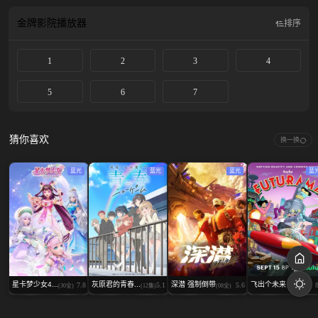
过！
金牌影院
播放器
排序
1
2
3
4
5
6
7
猜你喜欢
换一换
蓝光
蓝光
蓝光
蓝
星卡梦少女4...
灰原君的青春...
深潜 强制倒带
飞出个未来 ...
7.8
5.1
5.6
(30全)
(12集)
(08全)
(10全)