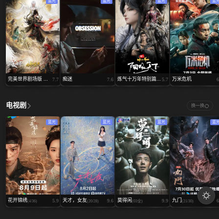
蓝光
蓝光
蓝光
蓝
完美世界剧场版 ...
痴迷
炼气十万年特别篇...
万米危机
7.7
7.6
5.7
6
电视剧
换一换
蓝光
蓝光
蓝光
蓝
花开锦绣
天才，女友
莫得闲
九门
5.9
9.6
9.9
6
(4/36)
(20/28)
(03全)
(21/30)