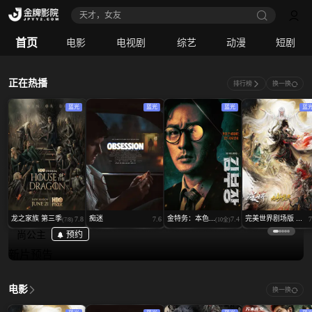
天才，女友
多寶游戏
首页
电影
电视剧
综艺
动漫
短剧
实力品牌 ·自研游戏API · 国际包网首选
正在热播
排行榜
换一换
蓝光
蓝光
蓝光
蓝
龙之家族 第三季
痴迷
金特务：本色...
完美世界剧场版 ...
7.8
7.6
7.4
7
(7/8)
(10全)
尚公主
预约
新片预告
电影
换一换