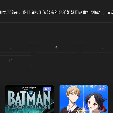
着岁月流转，我们追随施伍普家的兄弟姐妹们从童年到成年，又
3
4
5
10
蓝光
蓝光