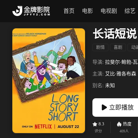
首页
电影
电视剧
综艺
长话短说
剧情
喜剧
动
导演:
拉斐尔·鲍勃-
主演:
艾比·雅各布森
别名:
未知
立即播放
8.3
热度
评分
409
人