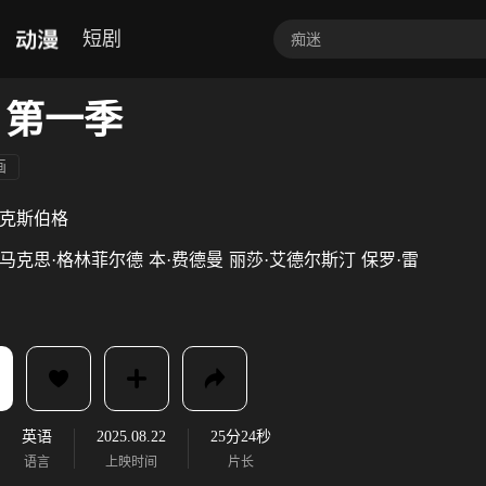
动漫
短剧
 第一季
画
瓦克斯伯格
马克思·格林菲尔德
本·费德曼
丽莎·艾德尔斯汀
保罗·雷
英语
2025.08.22
25分24秒
语言
上映时间
片长