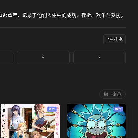
重返童年，记录了他们人生中的成功、挫折、欢乐与妥协。
排序
6
7
换一换
蓝光
蓝光