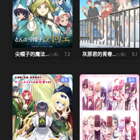
尖帽子的魔法...
灰原君的青春...
7.3
5.1
(13集)
(12集)
蓝光
蓝光