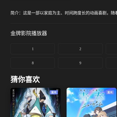
简介：
这是一部以家庭为主、时间跨度长的动画喜剧，随
金牌影院
播放器
1
2
8
9
猜你喜欢
蓝光
蓝光