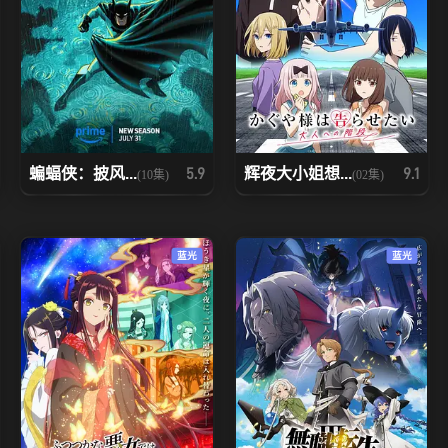
蝙蝠侠：披风...
辉夜大小姐想...
5.9
9.1
(10集)
(02集)
蓝光
蓝光