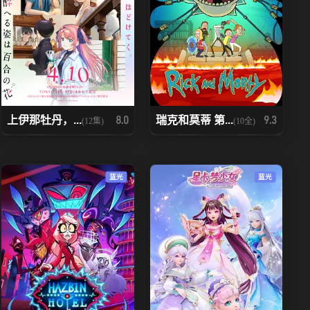
上伊那牡丹，...
瑞克和莫蒂 第...
8.0
9.3
(12集)
(10全)
蓝光
蓝光