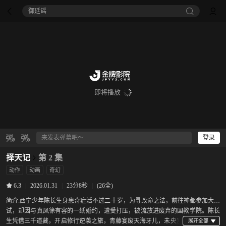
痴迷
即将播放
登录
择天记
第 2 集
动作
动画
奇幻
|
2026.01.31
|
23分8秒
|
(26全)
6.3
简介:
西宁少年陈长生身患奇症活不过二十岁，为寻改命之法，前往神都参加大朝
试，却因与真凤徐有容的一纸婚约，遭受打压，被流放进废弃的国教学院。陈长
生凭借三千道藏，开启修行逆袭之旅，青藤宴废天海牙儿，未央宫