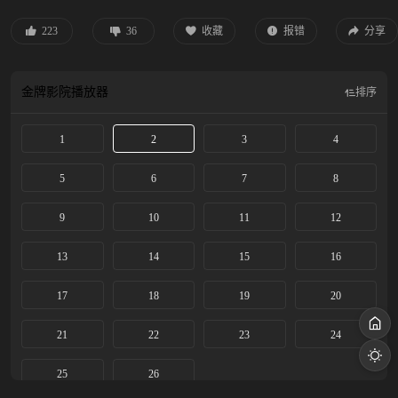
胜神国七律，更是与伙伴唐三十六、落落、轩辕破奋战大朝试，夺得首榜首名，
却得知改命之法难如登天。陷入迷茫的陈长生，在天书陵见证一代传奇荀梅陨
223
36
收藏
报错
分享
落，激励他继续前行，在周园与魔族的战斗中，遇见乔装而来的徐有容，二人一
路生死相依，联手挫败魔族阴谋，彼此相爱，却因周园崩塌分离。
金牌影院
播放器
排序
1
2
3
4
5
6
7
8
9
10
11
12
13
14
15
16
17
18
19
20
21
22
23
24
25
26