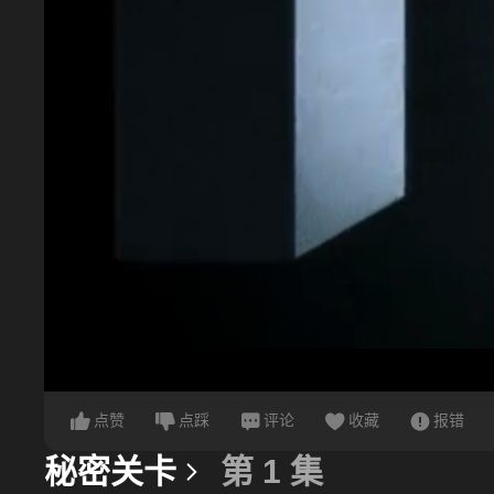
点赞
点踩
评论
收藏
报错
秘密关卡
第 1 集
更多信息