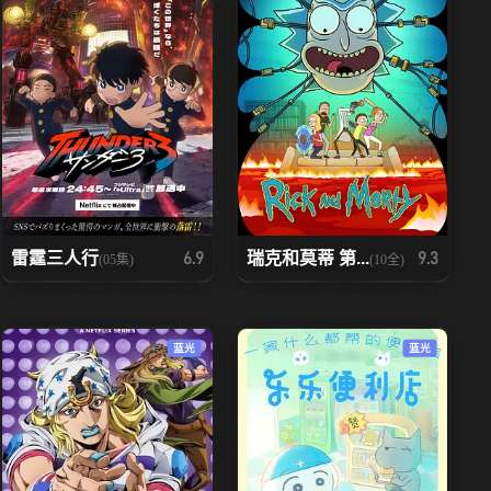
雷霆三人行
瑞克和莫蒂 第...
6.9
9.3
(05集)
(10全)
蓝光
蓝光