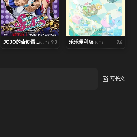
JOJO的奇妙冒...
乐乐便利店
9.0
9.6
(01全)
(10全)
写长文