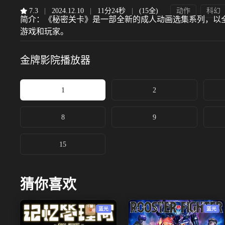
7.3
|
2024.12.10
|
11分24秒
|
(15全)
动作
科幻
简介：
《秘密关卡》是一部全新的成人动画选集系列，以
游戏和玩家。
金牌影院
播放器
1
2
8
9
15
猜你喜欢
蓝光
蓝光