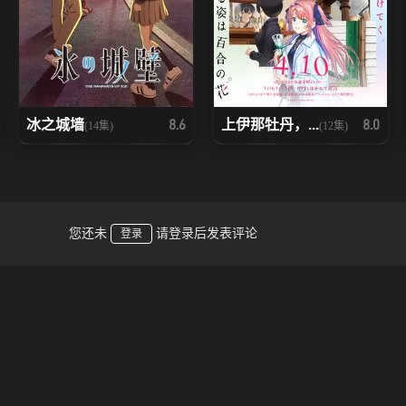
冰之城墙
上伊那牡丹，...
8.6
8.0
(14集)
(12集)
您还未
请登录后发表评论
登录