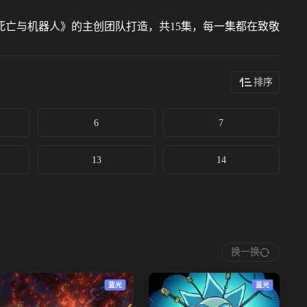
亡与机器人》的主创团队打造，共15集，每一集都在致敬
排序
6
7
13
14
换一换
蓝光
蓝光