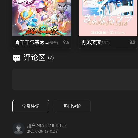
喜羊羊与灰太...
再见菈菈
9.6
8.2
(60全)
(5/12)
评论区
(
2
)
全部评论
热门评论
用户240928236181cb
2026.07.04 13:41:33