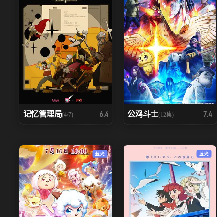
记忆管理局
公鸡斗士
6.4
7.4
(4/7)
(12集)
蓝光
蓝光