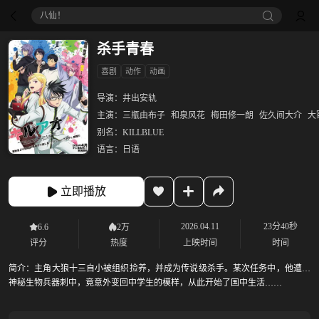
八仙！
杀手青春
喜剧
动作
动画
导演：
井出安轨
主演：
三瓶由布子
和泉风花
梅田修一朗
佐久间大介
大
别名：
KILLBLUE
语言：
日语
立即播放
2026.04.11
23分40秒
6.6
2万
评分
热度
上映时间
时间
简介：
主角大狼十三自小被组织捡养，并成为传说级杀手。某次任务中，他遭到
神秘生物兵器刺中，竟意外变回中学生的模样，从此开始了国中生活……