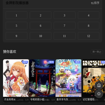
金牌影院
播放器
排序
1
2
3
4
5
6
7
8
9
10
11
12
猜你喜欢
换一换
蓝光
蓝光
蓝光
蓝
才女的侍从 ...
令和的斑小姐
喜羊羊与灰...
记忆管理局
5.9
5.9
6.3
(5/12)
(06集)
(14/60)
(4/7)