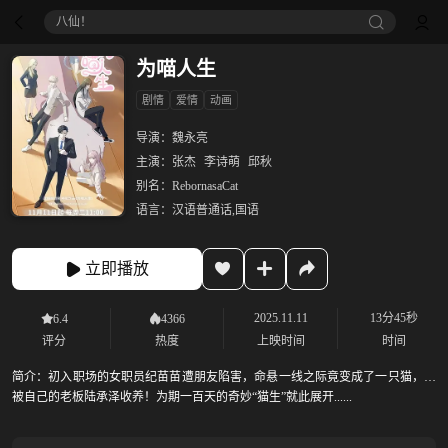
八仙！
为喵人生
剧情
爱情
动画
导演：
魏永亮
主演：
张杰
李诗萌
邱秋
别名：
RebornasaCat
语言：
汉语普通话,国语
立即播放
2025.11.11
13分45秒
6.4
4366
评分
热度
上映时间
时间
简介：
初入职场的女职员纪苗苗遭朋友陷害，命悬一线之际竟变成了一只猫，还
被自己的老板陆承泽收养！为期一百天的奇妙“猫生”就此展开......