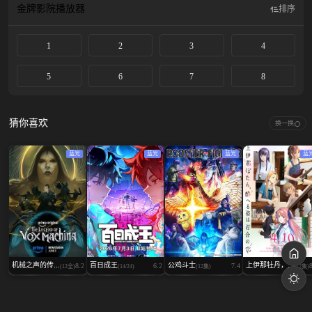
金牌影院
播放器
排序
1
2
3
4
5
6
7
8
猜你喜欢
换一换
蓝光
蓝光
蓝光
蓝
机械之声的传...
百日成王
公鸡斗士
上伊那牡丹，...
8.2
6.2
7.4
(12全)
(14/24)
(12集)
(12集)