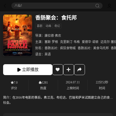
八仙！
香肠聚会：食托邦
喜剧
动画
奇幻
导演：
康拉德·弗农
主演：
塞斯·罗根
克里斯汀·韦格
爱德华·诺顿
迈克尔·塞
别名：
香肠派对：疯狂食物城
香肠派对：美食乌托邦
香
语言：
英语
立即播放
2024.07.11
22分52秒
7.0
1281
评分
热度
上映时间
时间
简介：
在2016年电影的事后，弗兰克、布伦达、巴瑞和萨米试图建立自己的食物
社会。